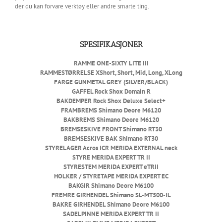
der du kan forvare verktøy eller andre smarte ting.
SPESIFIKASJONER
RAMME
ONE-SIXTY LITE III
RAMMESTØRRELSE
XShort, Short, Mid, Long, XLong
FARGE
GUNMETAL GREY (SILVER/BLACK)
GAFFEL
Rock Shox Domain R
BAKDEMPER
Rock Shox Deluxe Select+
FRAMBREMS
Shimano Deore M6120
BAKBREMS
Shimano Deore M6120
BREMSESKIVE FRONT
Shimano RT30
BREMSESKIVE BAK
Shimano RT30
STYRELAGER
Acros ICR MERIDA EXTERNAL neck
STYRE
MERIDA EXPERT TR II
STYRESTEM
MERIDA EXPERT eTRII
HOLKER / STYRETAPE
MERIDA EXPERT EC
BAKGIR
Shimano Deore M6100
FREMRE GIRHENDEL
Shimano SL-MT500-IL
BAKRE GIRHENDEL
Shimano Deore M6100
SADELPINNE
MERIDA EXPERT TR II