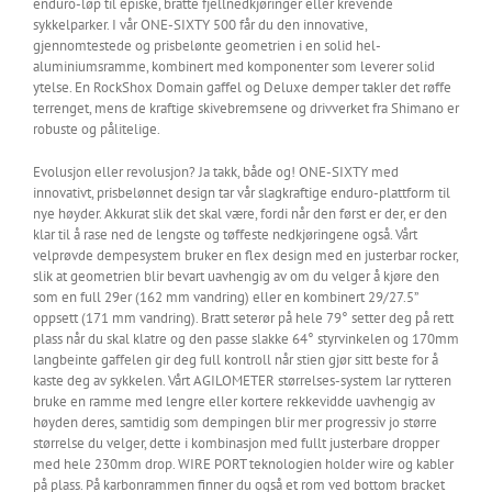
enduro-løp til episke, bratte fjellnedkjøringer eller krevende
sykkelparker. I vår ONE-SIXTY 500 får du den innovative,
gjennomtestede og prisbelønte geometrien i en solid hel-
aluminiumsramme, kombinert med komponenter som leverer solid
ytelse. En RockShox Domain gaffel og Deluxe demper takler det røffe
terrenget, mens de kraftige skivebremsene og drivverket fra Shimano er
robuste og pålitelige.
Evolusjon eller revolusjon? Ja takk, både og! ONE-SIXTY med
innovativt, prisbelønnet design tar vår slagkraftige enduro-plattform til
nye høyder. Akkurat slik det skal være, fordi når den først er der, er den
klar til å rase ned de lengste og tøffeste nedkjøringene også. Vårt
velprøvde dempesystem bruker en flex design med en justerbar rocker,
slik at geometrien blir bevart uavhengig av om du velger å kjøre den
som en full 29er (162 mm vandring) eller en kombinert 29/27.5”
oppsett (171 mm vandring). Bratt seterør på hele 79° setter deg på rett
plass når du skal klatre og den passe slakke 64° styrvinkelen og 170mm
langbeinte gaffelen gir deg full kontroll når stien gjør sitt beste for å
kaste deg av sykkelen. Vårt AGILOMETER størrelses-system lar rytteren
bruke en ramme med lengre eller kortere rekkevidde uavhengig av
høyden deres, samtidig som dempingen blir mer progressiv jo større
størrelse du velger, dette i kombinasjon med fullt justerbare dropper
med hele 230mm drop. WIRE PORT teknologien holder wire og kabler
på plass. På karbonrammen finner du også et rom ved bottom bracket