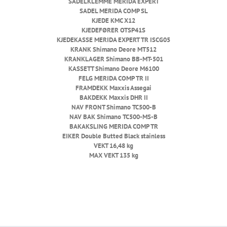
SADELKLEMME
MERIDA EXPERT
SADEL
MERIDA COMP SL
KJEDE
KMC X12
KJEDEFØRER
OTSP41S
KJEDEKASSE
MERIDA EXPERT TR ISCG05
KRANK
Shimano Deore MT512
KRANKLAGER
Shimano BB-MT-501
KASSETT
Shimano Deore M6100
FELG
MERIDA COMP TR II
FRAMDEKK
Maxxis Assegai
BAKDEKK
Maxxis DHR II
NAV FRONT
Shimano TC500-B
NAV BAK
Shimano TC500-MS-B
BAKAKSLING
MERIDA COMP TR
EIKER
Double Butted Black stainless
VEKT
16,48 kg
MAX VEKT
135 kg