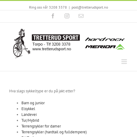
Ring oss nå! 3208 3378
|
post@tretterudsport.no
Facebook
Instagram
Email
Hva slags sykkeltype er du på jakt etter?
Barn og junior
Elsykkel
Landevei
Tur/Hybrid
Terrengsykler for damer
Terrengsykler (hardtail og fulldempere)