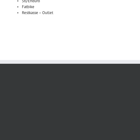
Sti/Enduro
Fatbike
Restkasse – Outlet