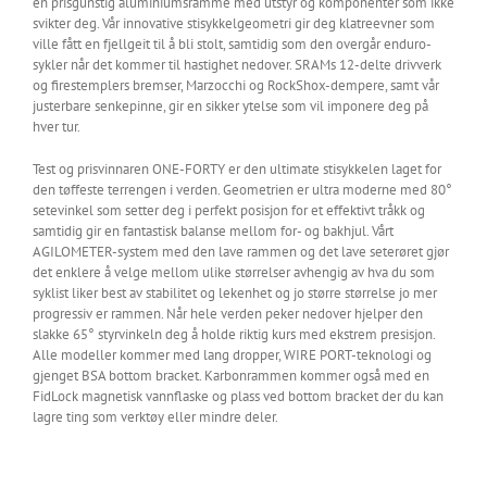
en prisgunstig aluminiumsramme med utstyr og komponenter som ikke
svikter deg. Vår innovative stisykkelgeometri gir deg klatreevner som
ville fått en fjellgeit til å bli stolt, samtidig som den overgår enduro-
sykler når det kommer til hastighet nedover. SRAMs 12-delte drivverk
og firestemplers bremser, Marzocchi og RockShox-dempere, samt vår
justerbare senkepinne, gir en sikker ytelse som vil imponere deg på
hver tur.
Test og prisvinnaren ONE-FORTY er den ultimate stisykkelen laget for
den tøffeste terrengen i verden. Geometrien er ultra moderne med 80°
setevinkel som setter deg i perfekt posisjon for et effektivt tråkk og
samtidig gir en fantastisk balanse mellom for- og bakhjul. Vårt
AGILOMETER-system med den lave rammen og det lave seterøret gjør
det enklere å velge mellom ulike størrelser avhengig av hva du som
syklist liker best av stabilitet og lekenhet og jo større størrelse jo mer
progressiv er rammen. Når hele verden peker nedover hjelper den
slakke 65° styrvinkeln deg å holde riktig kurs med ekstrem presisjon.
Alle modeller kommer med lang dropper, WIRE PORT-teknologi og
gjenget BSA bottom bracket. Karbonrammen kommer også med en
FidLock magnetisk vannflaske og plass ved bottom bracket der du kan
lagre ting som verktøy eller mindre deler.