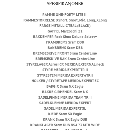
SPESIFIKASJONER
RAMME
ONE-FORTY LITE III
RAMMESTØRRELSE
XShort, Short, Mid, Long, XLong
FARGE
METALLIC TEAL (BLACK)
GAFFEL
Marzocchi Z1
BAKDEMPER
Rock Shox Deluxe Select+
FRAMBREMS
Sram DB8
BAKBREMS
Sram DB8
BREMSESKIVE FRONT
Sram CenterLine
BREMSESKIVE BAK
Sram CenterLine
STYRELAGER
Acros ICR MERIDA EXTERNAL neck
STYRE
MERIDA EXPERT TR II
STYRESTEM
MERIDA EXPERT eTRII
HOLKER / STYRETAPE
MERIDA EXPERT EC
BAKGIR
Sram NX Eagle
BAKRE GIRHENDEL
Sram NX
SADELPINNE
MERIDA TEAM TR II
SADELKLEMME
MERIDA EXPERT
SADEL
MERIDA EXPERT SL
KJEDE
Sram SX Eagle
KRANK
Sram NX Eagle DUB
KRANKLAGER
Sram DUB BSA 73 MTB WIDE