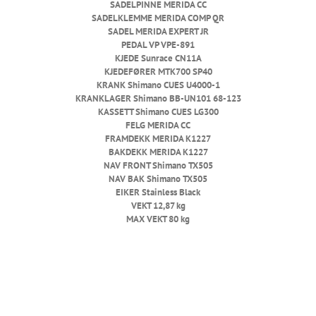
SADELPINNE
MERIDA CC
SADELKLEMME
MERIDA COMP QR
SADEL
MERIDA EXPERT JR
PEDAL
VP VPE-891
KJEDE
Sunrace CN11A
KJEDEFØRER
MTK700 SP40
KRANK
Shimano CUES U4000-1
KRANKLAGER
Shimano BB-UN101 68-123
KASSETT
Shimano CUES LG300
FELG
MERIDA CC
FRAMDEKK
MERIDA K1227
BAKDEKK
MERIDA K1227
NAV FRONT
Shimano TX505
NAV BAK
Shimano TX505
EIKER
Stainless Black
VEKT
12,87 kg
MAX VEKT
80 kg