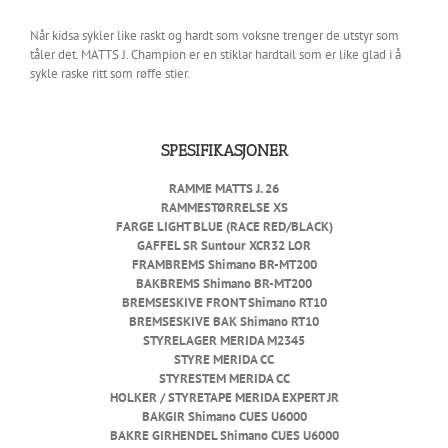
Når kidsa sykler like raskt og hardt som voksne trenger de utstyr som
tåler det. MATTS J. Champion er en stiklar hardtail som er like glad i å
sykle raske ritt som røffe stier.
SPESIFIKASJONER
RAMME
MATTS J. 26
RAMMESTØRRELSE
XS
FARGE
LIGHT BLUE (RACE RED/BLACK)
GAFFEL
SR Suntour XCR32 LOR
FRAMBREMS
Shimano BR-MT200
BAKBREMS
Shimano BR-MT200
BREMSESKIVE FRONT
Shimano RT10
BREMSESKIVE BAK
Shimano RT10
STYRELAGER
MERIDA M2345
STYRE
MERIDA CC
STYRESTEM
MERIDA CC
HOLKER / STYRETAPE
MERIDA EXPERT JR
BAKGIR
Shimano CUES U6000
BAKRE GIRHENDEL
Shimano CUES U6000